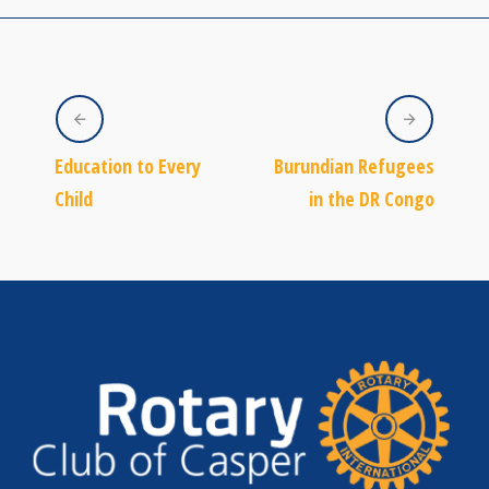
Education to Every
Burundian Refugees
Child
in the DR Congo