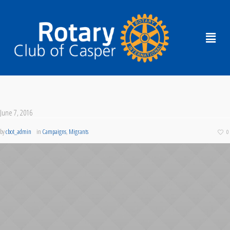
June 7, 2016
by
cbot_admin
in
Campaigns
,
Migrants
0